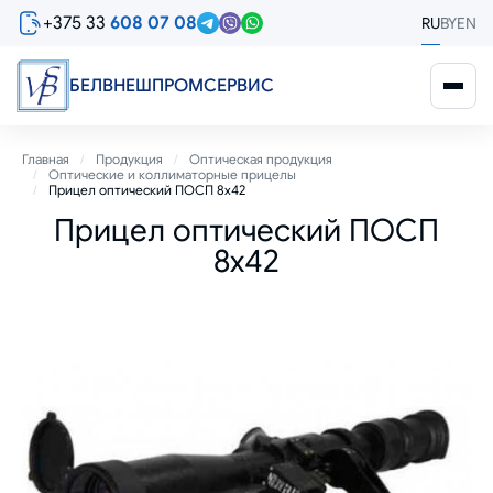
Перейти
+375 33
608 07 08
RU
BY
EN
к
основному
содержанию
БЕЛВНЕШПРОМСЕРВИС
Строка
Главная
Продукция
Оптическая продукция
Оптические и коллиматорные прицелы
навигации
Прицел оптический ПОСП 8х42
Прицел оптический ПОСП
8х42