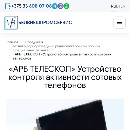
Перейти
+375 33
608 07 08
RU
BY
EN
к
основному
содержанию
БЕЛВНЕШПРОМСЕРВИС
Строка
Главная
Продукция
Техника радиоразведки и радиоэлектронной борьбы
навигации
Специальная техника
«АРБ ТЕЛЕСКОП» Устройство контроля активности сотовых
телефонов
«АРБ ТЕЛЕСКОП» Устройство
контроля активности сотовых
телефонов