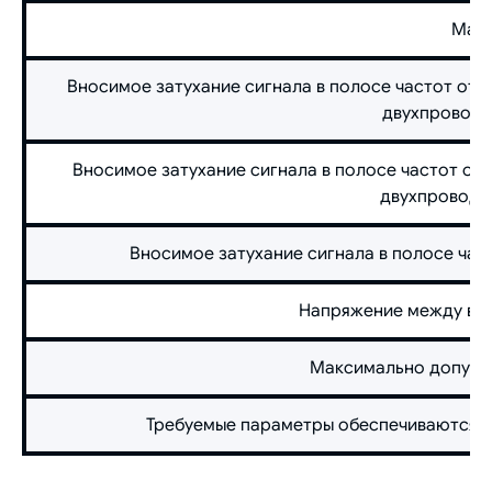
Масс
Вносимое затухание сигнала в полосе частот от 0,
двухпроводн
Вносимое затухание сигнала в полосе частот от 0
двухпроводн
Вносимое затухание сигнала в полосе часто
Напряжение между вхо
Максимально допусти
Требуемые параметры обеспечиваются н