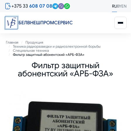
Перейти
+375 33
608 07 08
RU
BY
EN
к
основному
содержанию
БЕЛВНЕШПРОМСЕРВИС
Строка
Главная
Продукция
Техника радиоразведки и радиоэлектронной борьбы
навигации
Специальная техника
Фильтр защитный абонентский «АРБ-ФЗА»
Фильтр защитный
абонентский «АРБ-ФЗА»