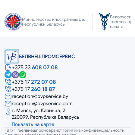
Белорусска
Министерство иностранных дел
торгово-пр
Республики Беларусь
палата
БЕЛВНЕШПРОМСЕРВИС
+375 33
608 07 08
+375 17
272 07 08
+375 17
260 18 87
reception@bvpservice.by
reception@bvpservice.com
г. Минск, ул. Казинца, 2
220099, Республика Беларусь
Показать на карте
ГВТУП "Белвнешпромсервис"
Политика конфиденциальности