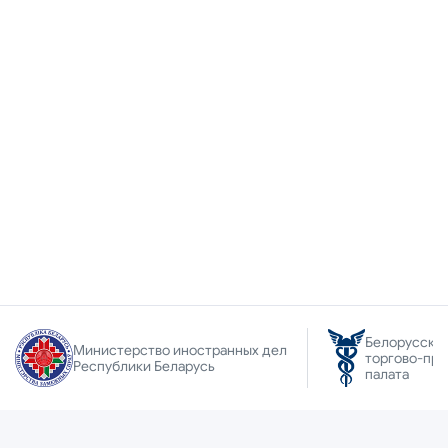
Белорусска
Министерство иностранных дел
торгово-пр
Республики Беларусь
палата