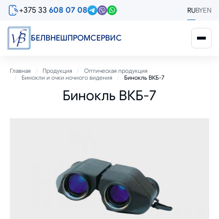
Перейти
+375 33
608 07 08
RU
BY
EN
к
основному
содержанию
БЕЛВНЕШПРОМСЕРВИС
Строка
Главная
Продукция
Оптическая продукция
Бинокли и очки ночного видения
Бинокль ВКБ-7
навигации
Бинокль ВКБ-7