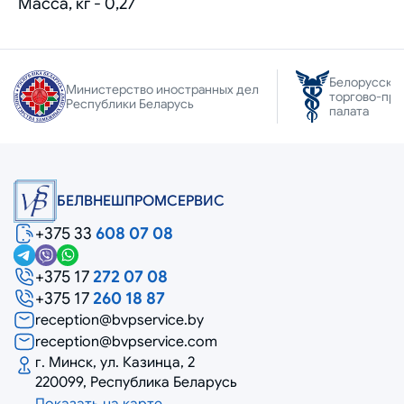
Масса, кг - 0,27
Белорусска
Министерство иностранных дел
торгово-пр
Республики Беларусь
палата
БЕЛВНЕШПРОМСЕРВИС
+375 33
608 07 08
+375 17
272 07 08
+375 17
260 18 87
reception@bvpservice.by
reception@bvpservice.com
г. Минск, ул. Казинца, 2
220099, Республика Беларусь