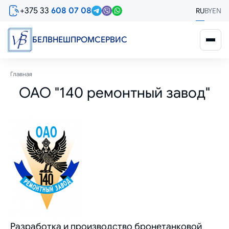
Перейти
+375 33
608 07 08
RU
BY
EN
к
основному
содержанию
БЕЛВНЕШПРОМСЕРВИС
Строка
Главная
ОАО "140 ремонтный завод"
навигации
Разработка и производство бронетанковой