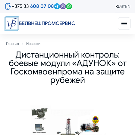
Перейти
+375 33
608 07 08
RU
BY
EN
к
основному
содержанию
БЕЛВНЕШПРОМСЕРВИС
Строка
Главная
Новости
Дистанционный контроль:
навигации
боевые модули «АДУНОК» от
Госкомвоенпрома на защите
рубежей