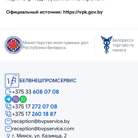
Официальный источник: https://vpk.gov.by
Белорусска
Министерство иностранных дел
торгово-пр
Республики Беларусь
палата
БЕЛВНЕШПРОМСЕРВИС
+375 33
608 07 08
+375 17
272 07 08
+375 17
260 18 87
reception@bvpservice.by
reception@bvpservice.com
г. Минск, ул. Казинца, 2