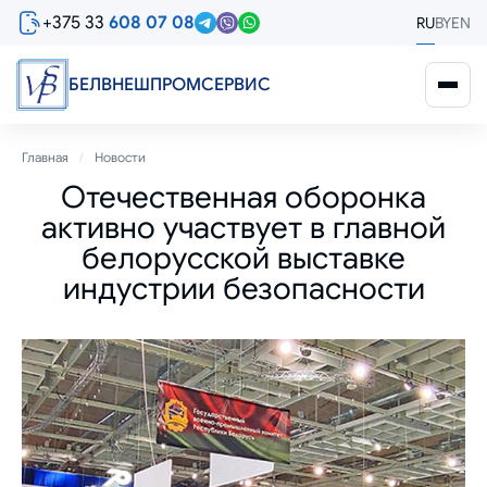
Перейти
+375 33
608 07 08
RU
BY
EN
к
основному
содержанию
БЕЛВНЕШПРОМСЕРВИС
Строка
Главная
Новости
Отечественная оборонка
навигации
активно участвует в главной
белорусской выставке
индустрии безопасности