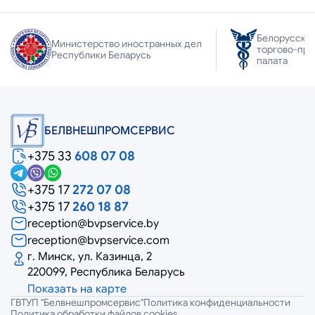
Белорусска
Министерство иностранных дел
торгово-пр
Республики Беларусь
палата
БЕЛВНЕШПРОМСЕРВИС
+375 33
608 07 08
+375 17
272 07 08
+375 17
260 18 87
reception@bvpservice.by
reception@bvpservice.com
г. Минск, ул. Казинца, 2
220099, Республика Беларусь
Показать на карте
ГВТУП "Белвнешпромсервис"
Политика конфиденциальности
Политика обработки файлов cookies