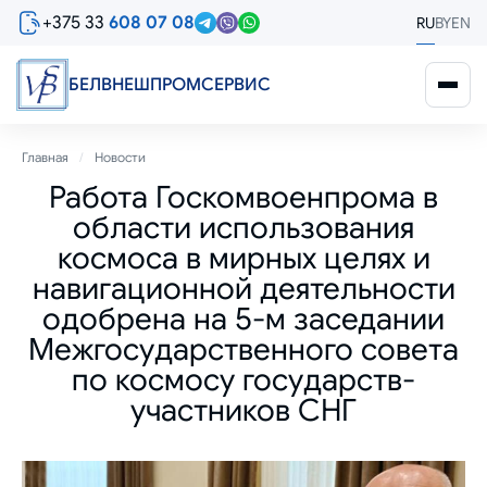
Перейти
+375 33
608 07 08
RU
BY
EN
к
основному
содержанию
БЕЛВНЕШПРОМСЕРВИС
Строка
Главная
Новости
Работа Госкомвоенпрома в
навигации
области использования
космоса в мирных целях и
навигационной деятельности
одобрена на 5-м заседании
Межгосударственного совета
по космосу государств-
участников СНГ