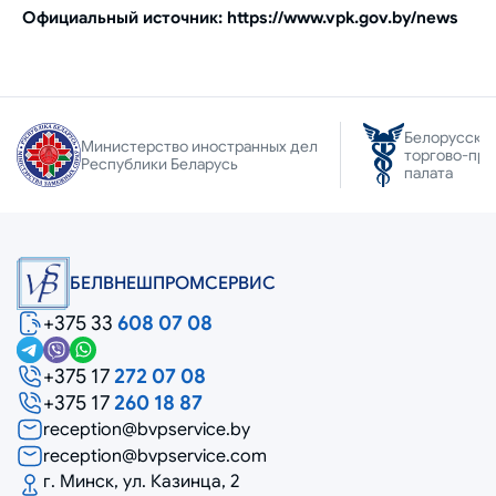
Официальный источник: https://www.vpk.gov.by/news
Белорусска
Министерство иностранных дел
торгово-пр
Республики Беларусь
палата
БЕЛВНЕШПРОМСЕРВИС
+375 33
608 07 08
+375 17
272 07 08
+375 17
260 18 87
reception@bvpservice.by
reception@bvpservice.com
г. Минск, ул. Казинца, 2