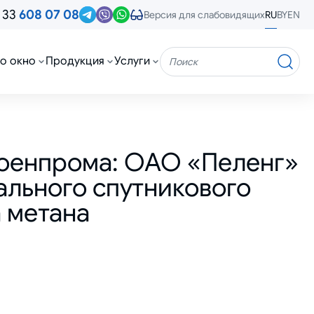
 33
608 07 08
RU
BY
EN
Версия для слабовидящих
о окно
Продукция
Услуги
Поиск
военпрома: ОАО «Пеленг»
ального спутникового
 метана