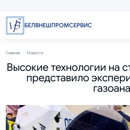
Перейти
к
основному
содержанию
БЕЛВНЕШПРОМСЕРВИС
Строка
Главная
Новости
Высокие технологии на 
навигации
представило экспери
газоан