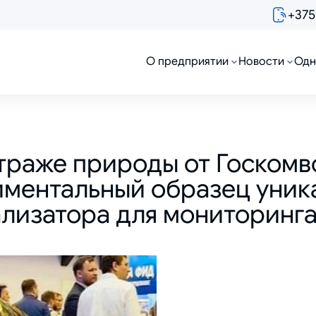
+375
О предприятии
Новости
Одн
страже природы от Госком
ментальный образец уник
ализатора для мониторинга