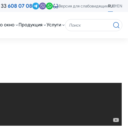
 33
608 07 08
RU
BY
EN
Версия для слабовидящих
о окно
Продукция
Услуги
Поиск