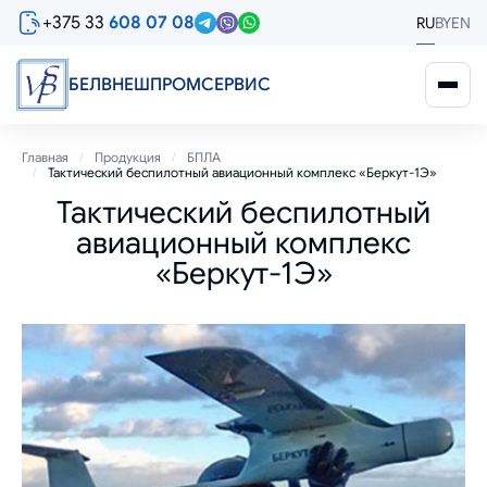
Перейти
+375 33
608 07 08
RU
BY
EN
к
основному
содержанию
БЕЛВНЕШПРОМСЕРВИС
Строка
Главная
Продукция
БПЛА
Тактический беспилотный авиационный комплекс «Беркут-1Э»
навигации
Тактический беспилотный
авиационный комплекс
«Беркут-1Э»