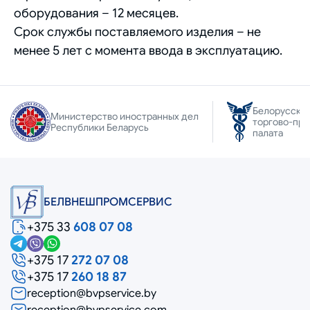
оборудования – 12 месяцев.
Срок службы поставляемого изделия – не
менее 5 лет с момента ввода в эксплуатацию.
Белорусска
Министерство иностранных дел
торгово-пр
Республики Беларусь
палата
БЕЛВНЕШПРОМСЕРВИС
+375 33
608 07 08
+375 17
272 07 08
+375 17
260 18 87
reception@bvpservice.by
reception@bvpservice.com