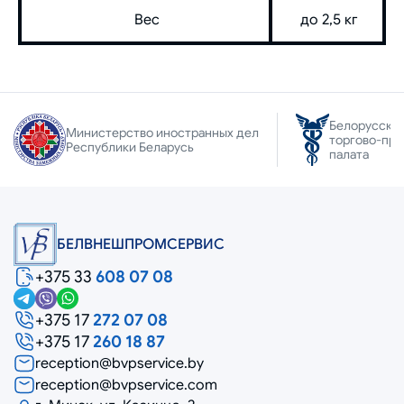
Вес
до 2,5 кг
Белорусска
Министерство иностранных дел
торгово-пр
Республики Беларусь
палата
БЕЛВНЕШПРОМСЕРВИС
+375 33
608 07 08
+375 17
272 07 08
+375 17
260 18 87
reception@bvpservice.by
reception@bvpservice.com