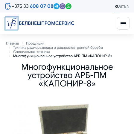
Перейти
+375 33
608 07 08
RU
BY
EN
к
основному
содержанию
БЕЛВНЕШПРОМСЕРВИС
Строка
Главная
Продукция
Техника радиоразведки и радиоэлектронной борьбы
навигации
Специальная техника
Многофункциональное устройство АРБ-ПМ «КАПОНИР-8»
Многофункциональное
устройство АРБ-ПМ
«КАПОНИР-8»