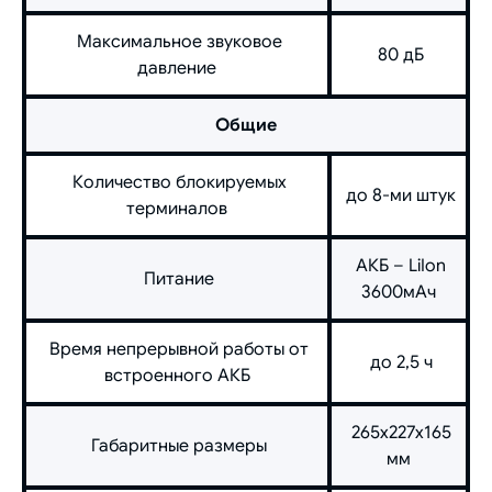
Максимальное звуковое
80 дБ
давление
Общие
Количество блокируемых
до 8-ми штук
терминалов
АКБ – LiIon
Питание
3600мАч
Время непрерывной работы от
до 2,5 ч
встроенного АКБ
265х227х165
Габаритные размеры
мм