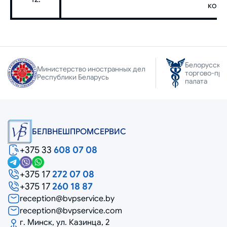
конт
Белорусска
Министерство иностранных дел
торгово-пр
Республики Беларусь
палата
БЕЛВНЕШПРОМСЕРВИС
+375 33
608 07 08
+375 17
272 07 08
+375 17
260 18 87
reception@bvpservice.by
reception@bvpservice.com
г. Минск, ул. Казинца, 2