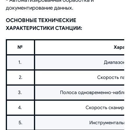
документирование данных.
ОСНОВНЫЕ ТЕХНИЧЕСКИЕ
ХАРАКТЕРИСТИКИ СТАНЦИИ:
№
Характ
1.
Диапазон р
2.
Скорость пано
3.
Полоса одновременно-наблюда
4.
Скорость сканирова
5.
Инструментальная