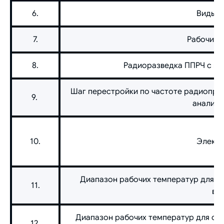
6.
Виды м
7.
Рабочий с
8.
Радиоразведка ППРЧ с кол
Шаг перестройки по частоте радиоприе
9.
анализа
10.
Электр
Диапазон рабочих температур для о
11.
во
Диапазон рабочих температур для обо
12.