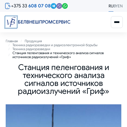
Перейти
+375 33
608 07 08
RU
BY
EN
к
основному
содержанию
БЕЛВНЕШПРОМСЕРВИС
Строка
Главная
Продукция
Техника радиоразведки и радиоэлектронной борьбы
навигации
Техника радиоразведки
Станция пеленгования и технического анализа сигналов
источников радиоизлучений «Гриф»
Станция пеленгования и
технического анализа
сигналов источников
радиоизлучений «Гриф»