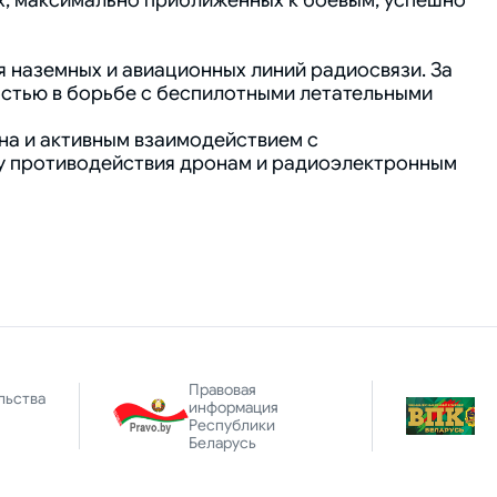
х, максимально приближенных к боевым, успешно
 наземных и авиационных линий радиосвязи. За
стью в борьбе с беспилотными летательными
на и активным взаимодействием с
му противодействия дронам и радиоэлектронным
Правовая
льства
информация
Республики
Беларусь