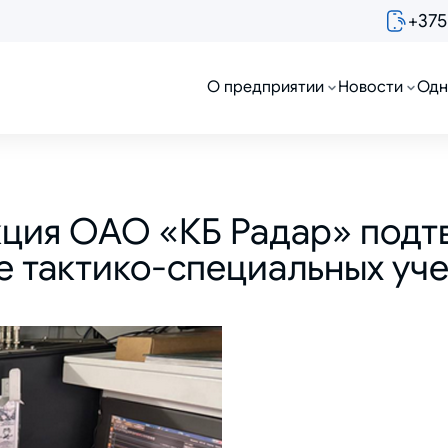
+375
О предприятии
Новости
Одн
кция ОАО «КБ Радар» подт
е тактико-специальных уч