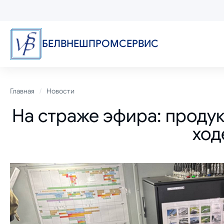
Перейти
к
основному
содержанию
БЕЛВНЕШПРОМСЕРВИС
Строка
Главная
Новости
На страже эфира: проду
навигации
ход