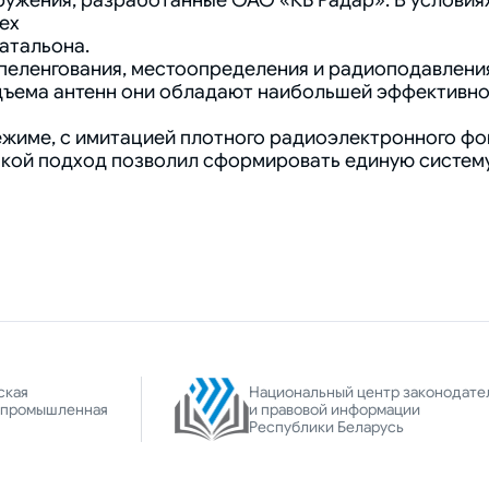
ружения, разработанные ОАО «КБ Радар». В условия
мех
атальона.
пеленгования, местоопределения и радиоподавления
одъема антенн они обладают наибольшей эффективно
ежиме, с имитацией плотного радиоэлектронного фо
Такой подход позволил сформировать единую систе
ская
Национальный центр законодате
-промышленная
и правовой информации
Республики Беларусь