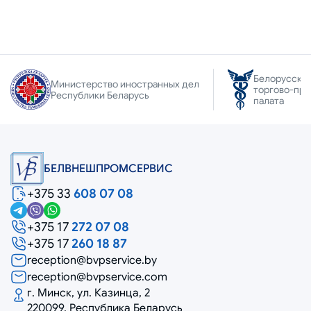
Белорусска
Министерство иностранных дел
торгово-пр
Республики Беларусь
палата
БЕЛВНЕШПРОМСЕРВИС
+375 33
608 07 08
+375 17
272 07 08
+375 17
260 18 87
reception@bvpservice.by
reception@bvpservice.com
г. Минск, ул. Казинца, 2
220099, Республика Беларусь