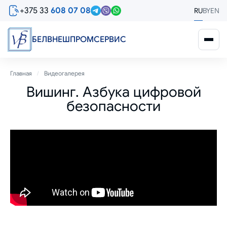
Перейти
+375 33
608 07 08
RU
BY
EN
к
основному
содержанию
БЕЛВНЕШПРОМСЕРВИС
Строка
Главная
Видеогалерея
Вишинг. Азбука цифровой
навигации
безопасности