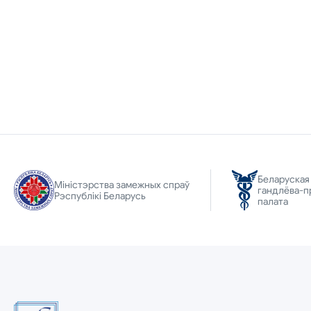
Беларуская
Міністэрства замежных спраў
гандлёва-п
Рэспублікі Беларусь
палата