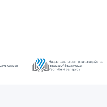
Нацыянальны цэнтр заканадаўства
рамысловая
і прававой інфармацыі
Рэспублікі Беларусь