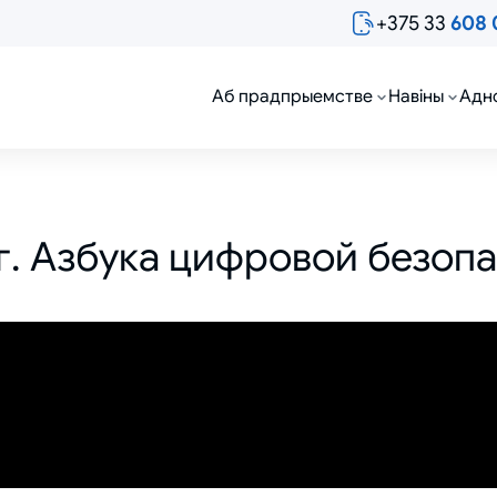
+375 33
608 
Аб прадпрыемстве
Навіны
Адн
. Азбука цифровой безоп