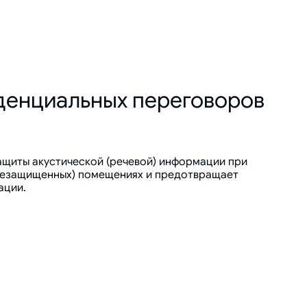
денциальных переговоров
ащиты акустической (речевой) информации при
незащищенных) помещениях и предотвращает
ации.