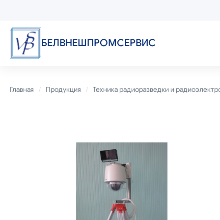
Перейти
к
основному
содержанию
БЕЛВНЕШПРОМСЕРВИС
Строка
Главная
Продукция
Техника радиоразведки и радиоэлектр
навигации