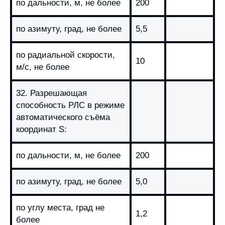
по дальности, м, не более
200
по азимуту, град, не более
5,5
по радиальной скорости,
10
м/с, не более
32. Разрешающая
способность РЛС в режиме
автоматического съёма
координат S:
по дальности, м, не более
200
по азимуту, град, не более
5,0
по углу места, град не
1,2
более