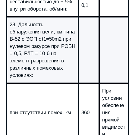
нестабильностью до ± 5%
0,1
внутри оборота, об/мин:
28. Дальность
обнаружения цели, км типа
B-52 с ЭОП σt1=50m2 при
нулевом ракурсе при РОБН
= 0,5, РЛТ = 10-6 на
элемент разрешения в
различных помеховых
условиях:
При
условии
обеспече
при отсутствии помех, км
360
ния
прямой
видимост
и