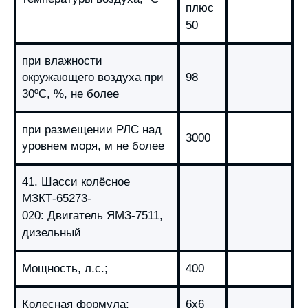
плюс
50
при влажности
окружающего воздуха при
98
30ºС, %, не более
при размещении РЛС над
3000
уровнем моря, м не более
41. Шасси колёсное
МЗКТ-65273-
020:
Двигатель ЯМЗ-7511,
дизельный
Мощность, л.с.;
400
Колесная формула;
6х6