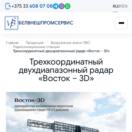
Перейти
+375 33
608 07 08
RU
BY
EN
к
основному
содержанию
БЕЛВНЕШПРОМСЕРВИС
Строка
Главная
Продукция
Вооружение войск ПВО
Радиолокационные станции
навигации
Трехкоординатный двухдиапазонный радар «Восток – 3D»
Трехкоординатный
двухдиапазонный радар
«Восток – 3D»