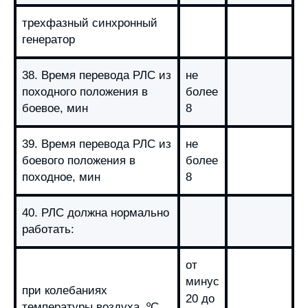
трехфазный синхронный
генератор
38. Время перевода РЛС из
не
походного положения в
более
боевое, мин
8
39. Время перевода РЛС из
не
боевого положения в
более
походное, мин
8
40. РЛС должна нормально
работать:
от
минус
при колебаниях
20
до
температуры воздуха, ºС