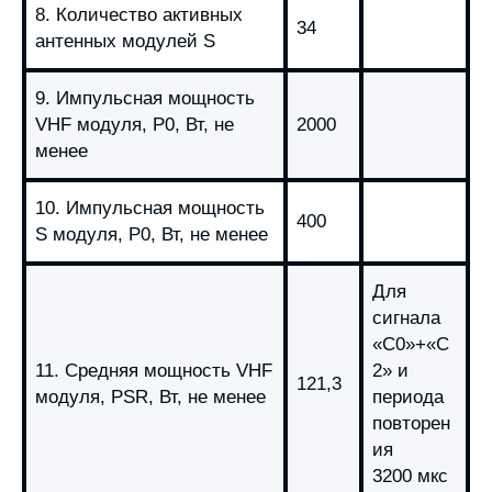
8. Количество активных
34
антенных модулей S
9. Импульсная мощность
VHF модуля, Р0, Вт, не
2000
менее
10. Импульсная мощность
400
S модуля, Р0, Вт, не менее
Для
сигнала
«С0»+«С
11. Средняя мощность VHF
2» и
121,3
модуля, РSR, Вт, не менее
периода
повторен
ия
3200 мкс