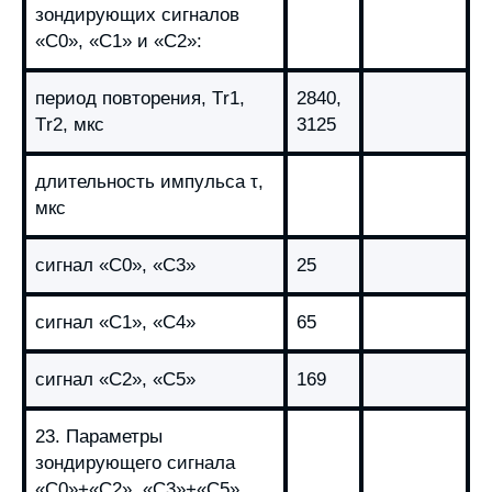
зондирующих сигналов
«С0», «С1» и «С2»:
период повторения, Тr1,
2840,
Тr2, мкс
3125
длительность импульса τ,
мкс
сигнал «С0», «С3»
25
сигнал «С1», «С4»
65
сигнал «С2», «С5»
169
23. Параметры
зондирующего сигнала
«С0»+«С2», «С3»+«С5»