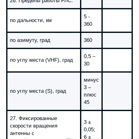
26. Пределы работы РЛС:
5 -
по дальности, км
360
по азимуту, град
360
0,5 –
по углу места (VHF), град
30
минус
3 –
по углу места (S), град
плюс
45
27. Фиксированные
3 ±
скорости вращения
0,05;
антенны с
6 ±