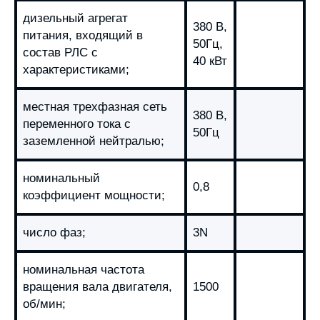
дизельный агрегат
380 В,
питания, входящий в
50Гц,
состав РЛС с
40 кВт
характеристиками;
местная трехфазная сеть
380 В,
переменного тока с
50Гц
заземленной нейтралью;
номинальный
0,8
коэффициент мощности;
число фаз;
3N
номинальная частота
вращения вала двигателя,
1500
об/мин;