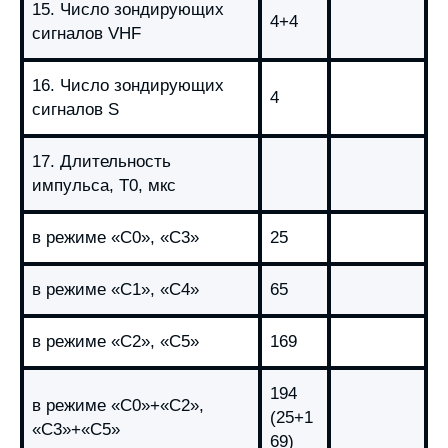
15. Число зондирующих
4+4
сигналов VHF
16. Число зондирующих
4
сигналов S
17. Длительность
импульса, T0, мкс
в режиме «С0», «С3»
25
в режиме «С1», «С4»
65
в режиме «С2», «С5»
169
194
в режиме «С0»+«С2»,
(25+1
«С3»+«С5»
69)