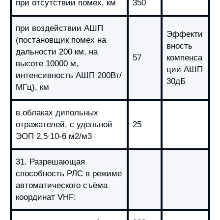
при отсутствии помех, км
350
при воздействии АШП
Эффекти
(постановщик помех на
вность
дальности 200 км, на
57
компенса
высоте 10000 м,
ции АШП
интенсивность АШП 200Вт/
30дБ
МГц), км
в облаках дипольных
отражателей, с удельной
25
ЭОП 2,5∙10-6 м2/м3
31. Разрешающая
способность РЛС в режиме
автоматического съёма
координат VHF: