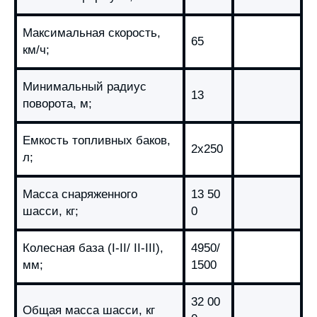
Максимальная скорость,
65
км/ч;
Минимальный радиус
13
поворота, м;
Емкость топливных баков,
2х250
л;
Масса снаряженного
13 50
шасси, кг;
0
Колесная база (I-II/ II-III),
4950/
мм;
1500
32 00
Общая масса шасси, кг