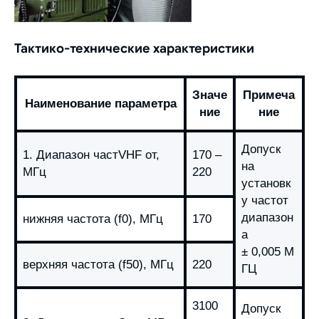
Тактико-технические характеристики
Значе
Примеча
Наименование параметра
ние
ние
Допуск
1. Диапазон частVHF от,
170 –
на
МГц
220
установк
у частот
диапазон
нижняя частота (f0), МГц
170
а
± 0,005 М
верхняя частота (f50), МГц
220
ГЦ
3100
Допуск