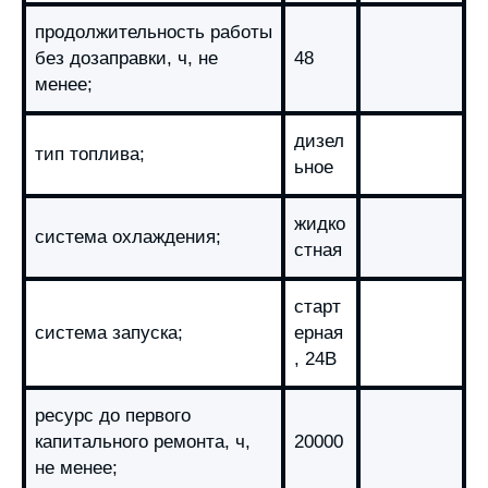
продолжительность работы
без дозаправки, ч, не
48
менее;
дизел
тип топлива;
ьное
жидко
система охлаждения;
стная
старт
система запуска;
ерная
, 24В
ресурс до первого
капитального ремонта, ч,
20000
не менее;