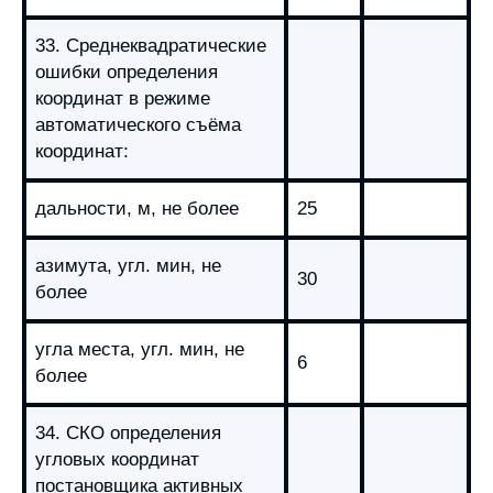
33. Среднеквадратические
ошибки определения
координат в режиме
автоматического съёма
координат:
дальности, м, не более
25
азимута, угл. мин, не
30
более
угла места, угл. мин, не
6
более
34. СКО определения
угловых координат
постановщика активных