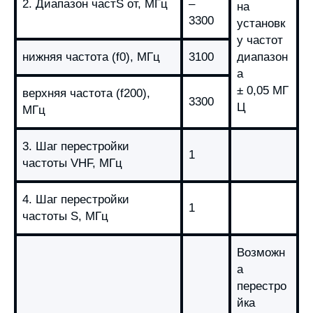
2. Диапазон частS от, МГц
–
на
3300
установк
у частот
нижняя частота (f0), МГц
3100
диапазон
а
± 0,05 МГ
верхняя частота (f200),
3300
Ц
МГц
3. Шаг перестройки
1
частоты VHF, МГц
4. Шаг перестройки
1
частоты S, МГц
Возможн
а
перестро
йка