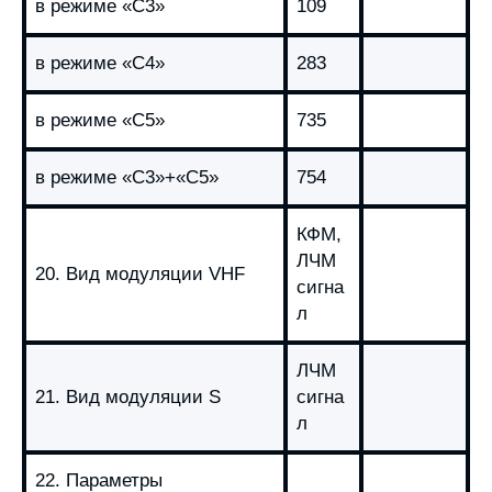
в режиме «С3»
109
в режиме «С4»
283
в режиме «С5»
735
в режиме «С3»+«С5»
754
КФМ,
ЛЧМ
20. Вид модуляции VHF
сигна
л
ЛЧМ
21. Вид модуляции S
сигна
л
22. Параметры