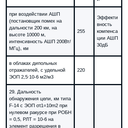
при воздействии АШП
Эффекти
(постановщик помех на
вность
дальности 200 км, на
255
компенса
высоте 10000 м,
ции АШП
интенсивность АШП 200Вт/
30дБ
МГц), км
в облаках дипольных
отражателей, с удельной
220
ЭОП 2,5∙10-6 м2/м3
29. Дальность
обнаружения цели, км типа
F-14 с ЭОП σt1=10m2 при
нулевом ракурсе при РОБН
= 0,5, РЛТ = 10-6 на
элемент разрешения в