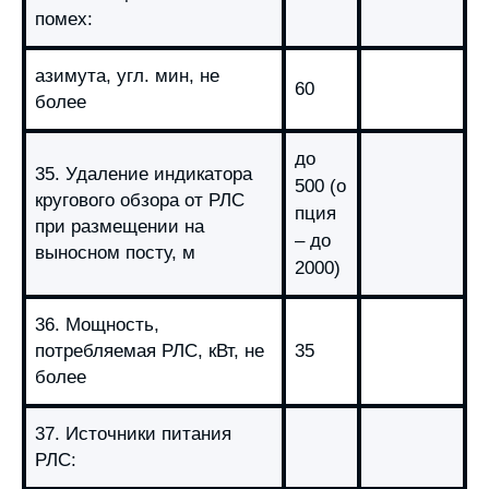
помех:
азимута, угл. мин, не
60
более
до
35. Удаление индикатора
500
(о
кругового обзора от РЛС
пция
при размещении на
– до
выносном посту, м
2000)
36. Мощность,
потребляемая РЛС, кВт, не
35
более
37. Источники питания
РЛС: