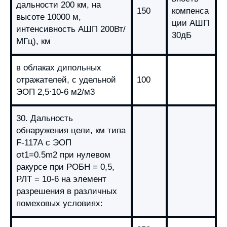
дальности 200 км, на
150
компенса
высоте 10000 м,
ции АШП
интенсивность АШП 200Вт/
30дБ
МГц), км
в облаках дипольных
отражателей, с удельной
100
ЭОП 2,5∙10-6 м2/м3
30. Дальность
обнаружения цели, км типа
F-117А с ЭОП
σt1=0.5m2 при нулевом
ракурсе при РОБН = 0,5,
РЛТ = 10-6 на элемент
разрешения в различных
помеховых условиях: