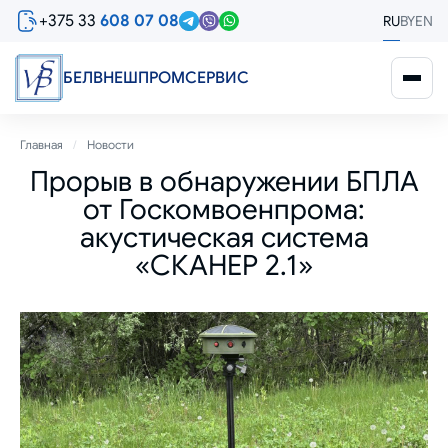
Перейти
+375 33
608 07 08
RU
BY
EN
к
основному
содержанию
БЕЛВНЕШПРОМСЕРВИС
Строка
Главная
Новости
Прорыв в обнаружении БПЛА
навигации
от Госкомвоенпрома:
акустическая система
«СКАНЕР 2.1»