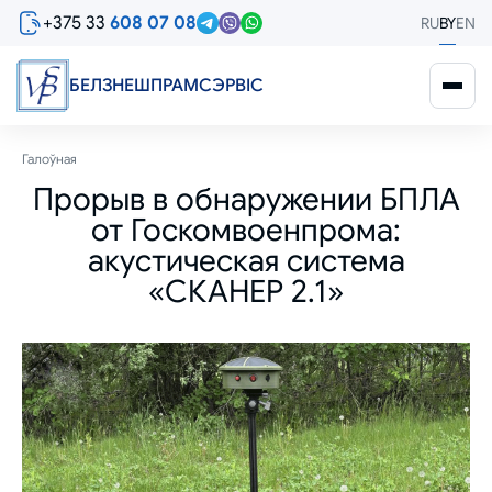
Перайсці
+375 33
608 07 08
RU
BY
EN
да
асноўнага
змесціва
БЕЛЗНЕШПРАМСЭРВIС
Breadcrumb
Галоўная
Прорыв в обнаружении БПЛА
от Госкомвоенпрома:
акустическая система
«СКАНЕР 2.1»