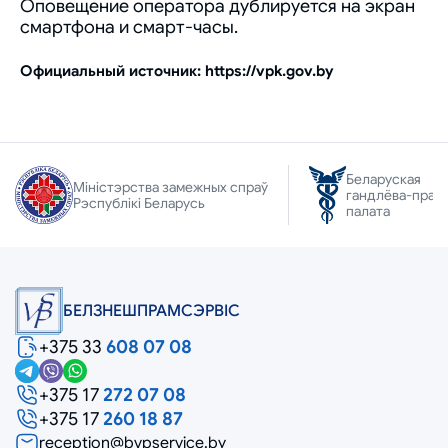
Оповещение оператора дублируется на экран
смартфона и смарт-часы.
Официальный источник: https://vpk.gov.by
Беларуская
Міністэрства замежных спраў
гандлёва-прам
Рэспублікі Беларусь
палата
БЕЛЗНЕШПРАМСЭРВIС
+375 33
608 07 08
+375 17
272 07 08
+375 17
260 18 87
reception@bvpservice.by