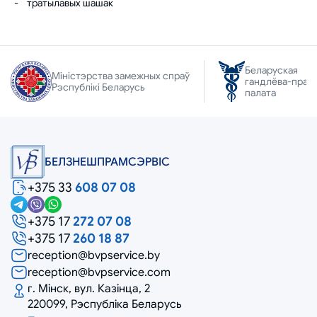
- тратылавых шашак
Беларуская
Міністэрства замежных спраў
гандлёва-прам
Рэспублікі Беларусь
палата
БЕЛЗНЕШПРАМСЭРВIС
+375 33
608 07 08
+375 17
272 07 08
+375 17
260 18 87
reception@bvpservice.by
reception@bvpservice.com
г. Мінск, вул. Казінца, 2
220099, Рэспубліка Беларусь