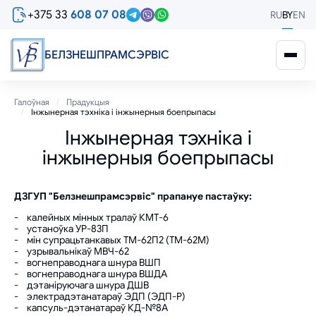
Перайсці
+375 33
608 07 08
RU
BY
EN
да
асноўнага
змесціва
БЕЛЗНЕШПРАМСЭРВIС
Breadcrumb
Галоўная
Прадукцыя
Інжынерная тэхніка і інжынерныя боепрыпасы
Інжынерная тэхніка і
інжынерныя боепрыпасы
ДЗГУП "Белзнешпрамсэрвіс" прапануе пастаўку:
- калейных мінных тралаў КМТ-6
- устаноўка УР-83П
- мін супрацьтанкавых ТМ-62П2 (ТМ-62М)
- узрывальнікаў МВЧ-62
- вогнеправоднага шнура ВШП
- вогнеправоднага шнура ВШДА
- дэтаніруючага шнура ДШВ
- электрадэтанатараў ЭДП (ЭДП-Р)
- капсуль-дэтанатараў КД-№8А