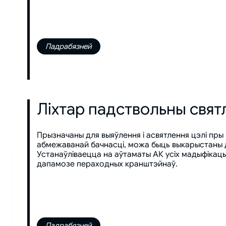
Падрабязней
Ліхтар падствольны свя
Прызначаны для выяўлення і асвятлення цэлі пры н
абмежаванай бачнасці, можа быць выкарыстаны дл
Устанаўліваецца на аўтаматы АК усіх мадыфікац
дапамозе пераходных кранштэйнаў.
Падрабязней