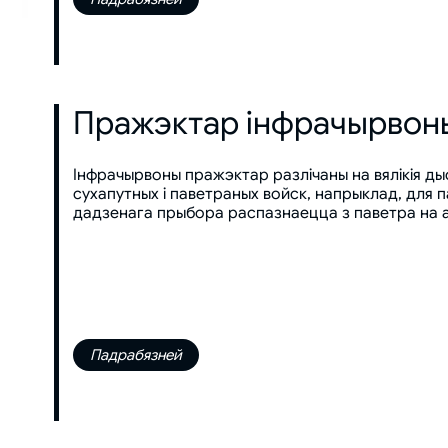
Пражэктар інфрачырвон
Інфрачырвоны пражэктар разлічаны на вялікія дыс
сухапутных і паветраных войск, напрыклад, для па
дадзенага прыбора распазнаецца з паветра на а
Падрабязней