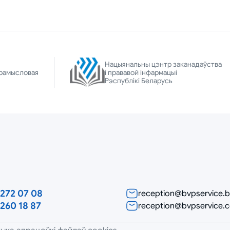
Нацыянальны цэнтр заканадаўства
рамысловая
і прававой інфармацыі
Рэспублікі Беларусь
272 07 08
reception@bvpservice.
260 18 87
reception@bvpservice.