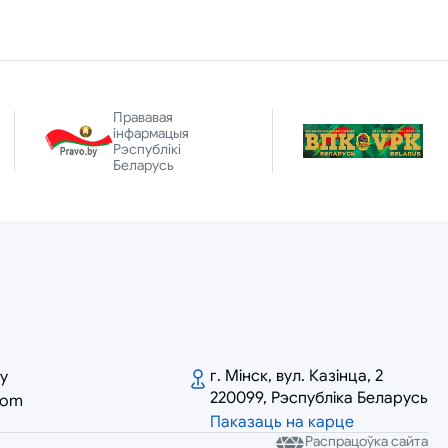
Прававая
інфармацыя
Рэспублікі
Беларусь
г. Мінск, вул. Казінца, 2
by
220099, Рэспубліка Беларусь
com
Паказаць на карце
Распрацоўка сайта