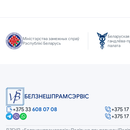
Беларуская
Міністэрства замежных спраў
гандлёва-п
Рэспублікі Беларусь
палата
БЕЛЗНЕШПРАМСЭРВIС
+375 33
608 07 08
+375 17
+375 17