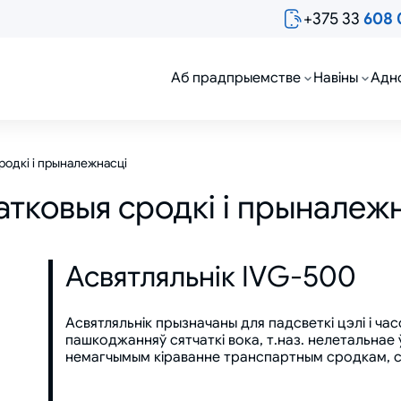
+375 33
608 
Аб прадпрыемстве
Навіны
Адн
родкі і прыналежнасці
тковыя сродкі і прыналеж
Асвятляльнік IVG-500
Асвятляльнік прызначаны для падсветкі цэлі і ча
пашкоджанняў сятчаткі вока, т.наз. нелетальна
немагчымым кіраванне транспартным сродкам, стр