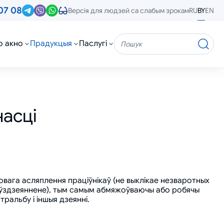
07 08
RU
BY
EN
Версія для людзей са слабым зрокам
о акно
Прадукцыя
Паслугі
Пошук
насці
совага асляплення праціўнікаў (не выклікае незваротных
е ўздзеяннене), тым самым абмяжоўваючы або робячы
альбу і іншыя дзеянні.