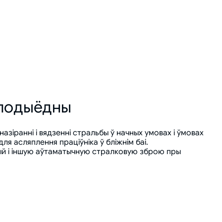
тлодыёдны
азіранні і вядзенні стральбы ў начных умовах і ўмовах
я асляплення праціўніка ў бліжнім баі.
ый і іншую аўтаматычную стралковую зброю пры