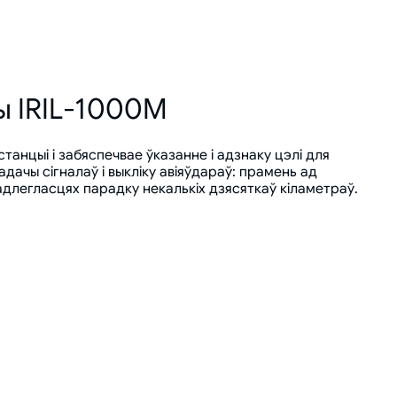
ы IRIL-1000M
танцыі і забяспечвае ўказанне і адзнаку цэлі для
дачы сігналаў і выкліку авіяўдараў: прамень ад
длегласцях парадку некалькіх дзясяткаў кіламетраў.