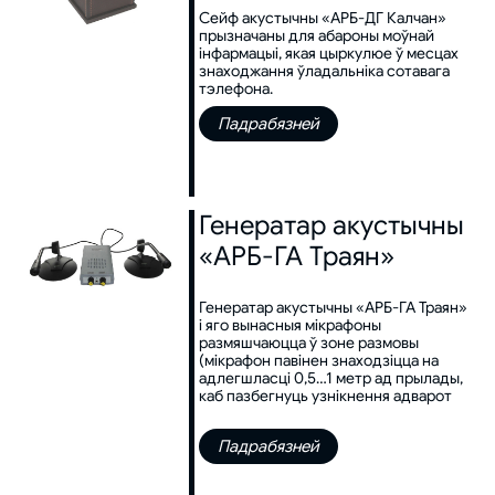
Сейф акустычны «АРБ-ДГ Калчан»
прызначаны для абароны моўнай
інфармацыі, якая цыркулюе ў месцах
знаходжання ўладальніка сотавага
тэлефона.
Падрабязней
Генератар акустычны
«АРБ-ГА Траян»
Генератар акустычны «АРБ-ГА Траян»
і яго вынасныя мікрафоны
размяшчаюцца ў зоне размовы
(мікрафон павінен знаходзіцца на
адлегшласці 0,5…1 метр ад прылады,
каб пазбегнуць узнікнення адварот
Падрабязней