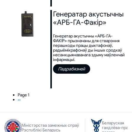
Генератар акустычны
«АРБ-ГА-Факір»
Генератар акустычны «АРБ-ГА-
ФАКІР» прызначаны для стварэння
перашкоды працы дыктафонаў,
радыёмікрафонаў ды іншых сродкаў
несанкцыянаванага здыму маўленчай
інфармацыі.
Падрабязней
Page 1
Next
››
Pagination
page
Беларуская
Міністэрства замежных спраў
гандлёва-прам
Рэспублікі Беларусь