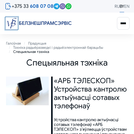
Перайсці
+375 33
608 07 08
RU
BY
EN
да
асноўнага
змесціва
БЕЛЗНЕШПРАМСЭРВIС
Breadcrumb
Галоўная
Прадукцыя
Тэхніка радыёразведкі і радыёэлектроннай барацьбы
Спецыяльная тэхніка
Спецыяльная тэхніка
«АРБ ТЭЛЕСКОП»
Устройства кантролю
актыўнасці сотавых
тэлефонаў
Устройства кантролю актыўнасці
сотавых тэлефонаў «АРБ
ТЭЛЕСКОП» з’яўляецца ўстройствам