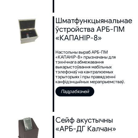
Шматфункцыянальнае
ўстройства АРБ-ПМ
«КАПАНІР-8»
Настольны выраб АРБ-ПМ
«КАПАНіР-8» прызначаны для
тэхнічнага абмежавання
выкарыстоўвання мабільных
тэлефонаў на кантралюемых
тэрыторыях і пры правядзенні
канфідэнцыйных мерапрыемстваў.
Падрабязней
Сейф акустычны
«АРБ-ДГ Калчан»