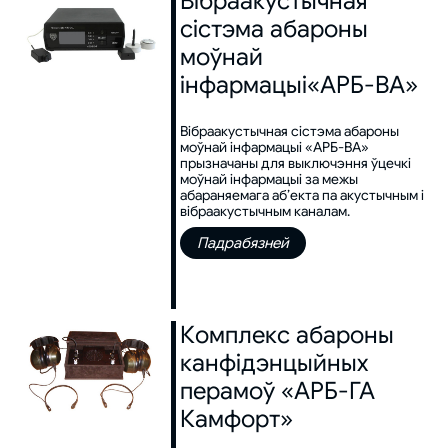
Вібраакустычная
сістэма абароны
моўнай
інфармацыі«АРБ-ВА»
Вібраакустычная сістэма абароны
моўнай інфармацыі «АРБ-ВА»
прызначаны для выключэння ўцечкі
моўнай інфармацыі за межы
абараняемага аб’екта па акустычным і
вібраакустычным каналам.
Падрабязней
Комплекс абароны
канфідэнцыйных
перамоў «АРБ-ГА
Камфорт»