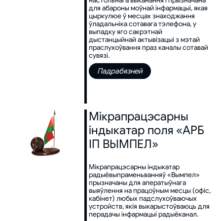
настольнага выканання і прызначана
для абароны моўнай інфармацыі, якая
цыркулюе ў месцах знаходжання
ўладальніка сотавага тэлефона, у
выпадку яго сакрэтнай
дыстанцыйнай актывізацыі з мэтай
праслухоўвання праз каналы сотавай
сувязі.
Падрабязней
Мікрапрацэсарны
індыкатар поля «АРБ
ІП ВЫМПЕЛ»
Мікрапрацэсарны індыкатар
радыёвыпраменьванняў «Вымпел»
прызначаны для аператыўнага
выяўлення на працоўным месцы (офіс,
кабінет) любых падслухоўваючых
устройств, якія выкарыстоўваюць для
перадачы інфармацыі радыёканал.