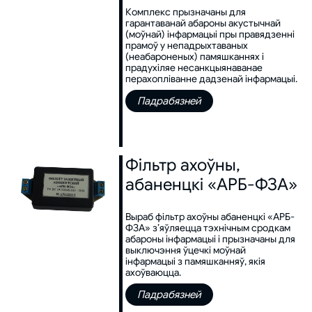
Комплекс прызначаны для
гарантаванай абароны акустычнай
(моўнай) інфармацыі пры правядзенні
прамоў у непадрыхтаваных
(неабароненых) памяшканнях і
прадухіляе несанкцыянаванае
перахопліванне дадзенай інфармацыі.
Падрабязней
Фільтр ахоўны,
абаненцкі «АРБ-ФЗА»
Выраб фільтр ахоўны абаненцкі «АРБ-
ФЗА» з’яўляецца тэхнічным сродкам
абароны інфармацыі і прызначаны для
выключэння ўцечкі моўнай
інфармацыі з памяшканняў, якія
ахоўваюцца.
Падрабязней