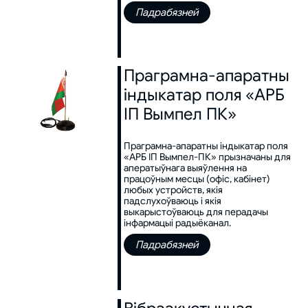
Падрабязней
Праграмна-апаратны
індыкатар поля «АРБ
ІП Вымпел ПК»
Праграмна-апаратны індыкатар поля
«АРБ ІП Вымпел-ПК» прызначаны для
аператыўнага выяўлення на
працоўным месцы (офіс, кабінет)
любых устройств, якія
падслухоўваюць і якія
выкарыстоўваюць для перадачы
інфармацыі радыёканал.
Падрабязней