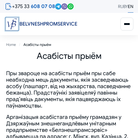
Skip
+375 33
608 07 08
RU
BY
EN
to
main
content
BELVNESHPROMSERVICE
Breadcrumb
Home
Асабісты прыём
Асабісты прыём
Пры звароце на асабісты прыём пры сабе
неабходна мець дакументы, якія засведчваюць
асобу (пашпарт, від на жыхарства, пасведчанне
бежанца). Прадстаўнікі заявіцеляў павінны
прад’явіць дакументы, якія пацвярджаюць іх
паўнамоцтвы.
Арганізацыя асабістага прыёму грамадзян у
Дзяржаўным знешнегандлёвым унітарным
прадпрыемстве «Белзнешпрамсэрвіс»
адбываецца па адрасе: г. Мінск, вул. Казінца, 2,