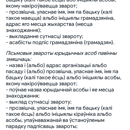
якому накіроўваецца зварот;
- прозвішча, уласнае імя, імя па бацьку (калі
такое маецца) альбо ініцыялы грамадзяніна,
адрас яго месца жыхарства (месца
знаходжання);
- выкладанне сутнасці звароту;
- асабісты подпіс грамадзяніна (грамадзян).
Пісьмовыя звароты юрыдычных асоб павінны
змяшчаць:
- назва і (альбо) адрас арганізацыі альбо
пасаду і (альбо) прозвішча, уласнае імя, імя па
бацьку (калі такое ёсць) альбо ініцыялы асобы,
якому накіроўваецца зварот;
- поўнае назва юрыдычнай асобы і яе месца
знаходжання;
- выклад сутнасці звароту;
- прозвішча, уласнае імя, імя па бацьку (калі
такое ёсць) альбо ініцыялы кіраўніка альбо
асобы, упаўнаважанай ва ўстаноўленым
парадку падпісваць звароты;