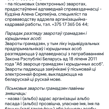
- па пісьмовых (электронных) зваротах,
прадастаўленні адпаведнай справаздачнасці -
Кудзіна Алена Сяргееўна, спецыяліст па
справаводству аддзела арганізацыйна-
кадравай работы, тэл. +375 17 365 06 44;
Парадак разгляду зваротаў грамадзян і
юрыдычных асоб:
Звароты грамадзян, у тым ліку індывідуальных
прадпрымальнікаў і юрыдычных асоб
разглядаюцца ў адпаведнасці з патрабаваннямі
Закона Рэспублікі Беларусь ад 18 ліпеня 2011
года "Аб звароце грамадзян і юрыдычных асоб".
Звароты падаюцца заяўнікамі ў пісьмовай ці
электроннай форме, выкладаюцца на
беларускай ці рускай мове.
Пісьмовыя звароты грамадзян павінны
змяшчаць:
- назва і (альбо) адрас арганізацыі альбо
пасада і (альбо) прозвішча, уласнае імя, імя па
бацьку (калі такое ёсць) або ініцыялы асобы,