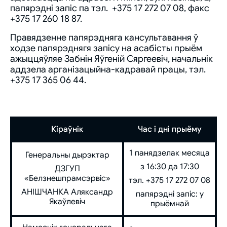
папярэдні запіс па тэл. +375 17 272 07 08, факс
+375 17 260 18 87.
Правядзенне папярэдняга кансультавання ў
ходзе папярэднягя запісу на асабісты прыём
ажыццяўляе Забнін Яўгеній Сяргеевіч, начальнік
аддзела арганізацыйна-кадравай працы, тэл.
+375 17 365 06 44.
Кіраўнік
Час і дні прыёму
1 панядзелак месяца
Генеральны дырэктар
з 16:30 да 17:30
ДЗГУП
«Белзнешпрамсэрвіс»
тэл. +375 17 272 07 08
АНІШЧАНКА Аляксандр
папярэдні запіс: у
Якаўлевіч
прыёмнай