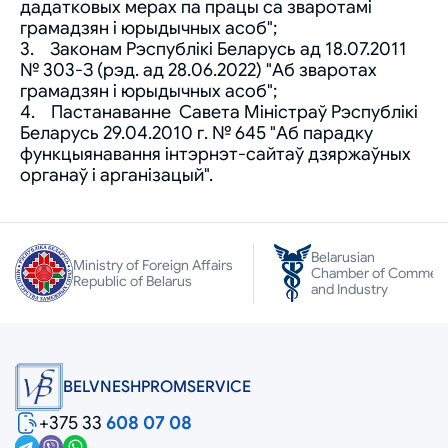
дадатковых мерах па працы са зваротамі
грамадзян і юрыдычных асоб";
3. Законам Рэспублікі Беларусь ад 18.07.2011
№ 303-З (рэд. ад 28.06.2022) "Аб зваротах
грамадзян і юрыдычных асоб";
4. Пастанаванне Савета Міністраў Рэспублікі
Беларусь 29.04.2010 г. № 645 "Аб парадку
функцыянавання інтэрнэт-сайтаў дзяржаўных
органаў і арганізацый".
Belarusian
Ministry of Foreign Affairs
Chamber of Commer
Republic of Belarus
and Industry
BELVNESHPROMSERVICE
+375 33
608 07 08