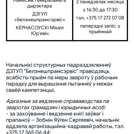
Намеснік генеральнага
2 панядзелак месяца
дырэктара
з 16:30 да 17:30
ДЗГУП
тэл. +375 17 272 07 08
«Белзнешпрамсэрвіс»
папярэдні запіс: у
КЕРНАСОУСКІ Міхаіл
прыёмнай
Юр'евіч
Начальнікі структурных падраздзяленняў
ДЗТУП "Белзнешпрамсэрвіс" праводзяць
асабісты прыём па меры звароту ў рабочым
парадку для вырашэння пытанняў у межах
сваёй кампетэнцыі.
Адказныя за вядзенне справаводства па
зваротах грамадзян і юрыдычных асоб:
- за захоўванне і вядзенне кнігі заўваг і
прапаноў – Зобнін Яўген Сяргеевіч, начальнік
аддзела арганізацыйна-кадравай работы, тэл.
+375 17 365 06 44;