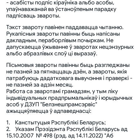
- асабісты подпіс кіраўніка альбо асобы,
упаўнаважанай ва ўстаноўленым парадку
падпісваць звароты.
Тэкст звароту павінен паддавацца чытанню.
Рукапісныя звароты павінны быць напісаны
дакладным, пераборлівым почыркам. Не
дапускаецца ўжыванне ў зваротах нецэнзурных
альбо абразлівых слоў ці выразаў.
Пісьмовыя звароты павінны быць разгледжаны
не пазней за пятнаццаць дзён, а звароты, якія
патрабуюць дадатковага вывучэння і праверкі -
не пазней за адзін месяц.
Работа са зваротамі грамадзян, у тым ліку
індывідуальных прадпрымальнікаў і юрыдычных
асоб у ДЗУП "Белзнешпрамсэрвіс"
ажыццяўляецца ў адпаведнасці:
1. Канстытуцыя Рэспублікі Беларусь;
2. Указам Прэзідэнта Рэспублікі Беларусь ад
15.10.2007 № 498 (рэд. ад 14.11.2022) "Аб