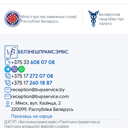
Беларуская
Міністэрства замежных спраў
гандлёва-прам
Рэспублікі Беларусь
палата
БЕЛЗНЕШПРАМСЭРВIС
+375 33
608 07 08
+375 17
272 07 08
+375 17
260 18 87
reception@bvpservice.by
reception@bvpservice.com
г. Мінск, вул. Казінца, 2
220099, Рэспубліка Беларусь
Паказаць на карце
ДЗГУП «Белзнешпрамсэрвіс»
Палітыка прыватнасці
Палітыка апрацоўкі файлаў cookies