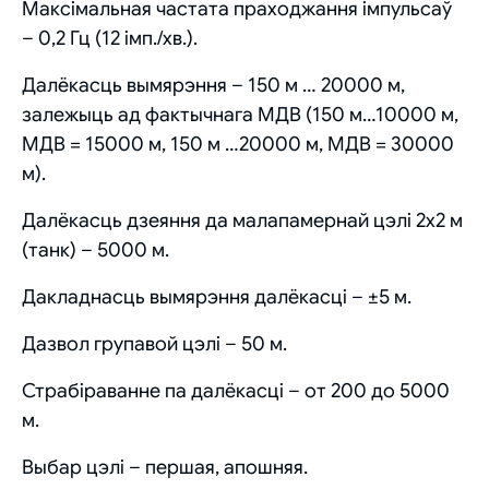
Максімальная частата праходжання імпульсаў
– 0,2 Гц (12 імп./хв.).
Далёкасць вымярэння – 150 м … 20000 м,
залежыць ад фактычнага МДВ (150 м…10000 м,
МДВ = 15000 м, 150 м …20000 м, МДВ = 30000
м).
Далёкасць дзеяння да малапамернай цэлі 2х2 м
(танк) – 5000 м.
Дакладнасць вымярэння далёкасці – ±5 м.
Дазвол групавой цэлі – 50 м.
Страбіраванне па далёкасці – от 200 до 5000
м.
Выбар цэлі – першая, апошняя.