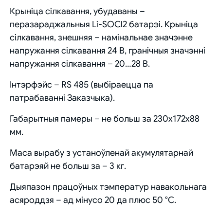
Крыніца сілкавання, убудаваны –
перазараджальныя Li-SOCl2 батарэі. Крыніца
сілкавання, знешняя – намінальнае значэнне
напружання сілкавання 24 В, гранічныя значэнні
напружання сілкавання – 20…28 В.
Інтэрфэйс – RS 485 (выбіраецца па
патрабаванні Заказчыка).
Габарытныя памеры – не больш за 230х172х88
мм.
Маса вырабу з устаноўленай акумулятарнай
батарэяй не больш за – 3 кг.
Дыяпазон працоўных тэмператур навакольнага
асяроддзя – ад мінусо 20 да плюс 50 °С.