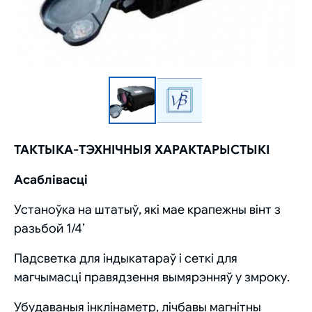
ТАКТЫКА-ТЭХНІЧНЫЯ ХАРАКТАРЫСТЫКІ
Асаблівасці
Устаноўка на штатыў, які мае крапежны вінт з
разьбой 1/4’
Падсветка для індыкатараў і сеткі для
магчымасці правядзення вымярэнняў у змроку.
Убудаваныя інклінаметр, лічбавы магнітны