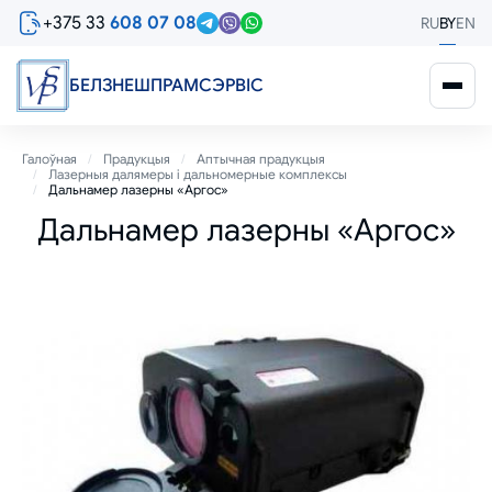
Перайсці
+375 33
608 07 08
RU
BY
EN
да
асноўнага
змесціва
БЕЛЗНЕШПРАМСЭРВIС
Breadcrumb
Галоўная
Прадукцыя
Аптычная прадукцыя
Лазерныя далямеры і дальномерные комплексы
Дальнамер лазерны «Аргос»
Дальнамер лазерны «Аргос»