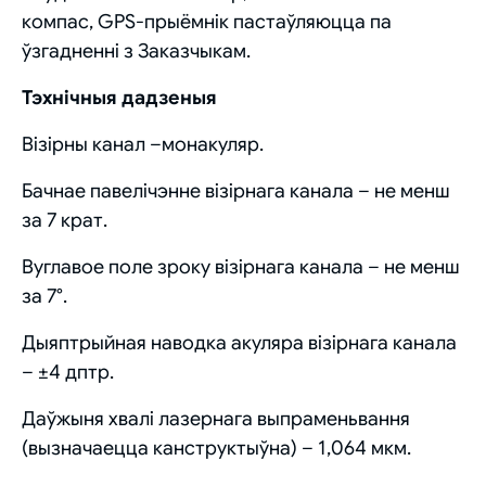
компас, GPS-прыёмнік пастаўляюцца па
ўзгадненні з Заказчыкам.
Тэхнічныя дадзеныя
Візірны канал –монакуляр.
Бачнае павелічэнне візірнага канала – не менш
за 7 крат.
Вуглавое поле зроку візірнага канала – не менш
за 7°.
Дыяптрыйная наводка акуляра візірнага канала
– ±4 дптр.
Даўжыня хвалі лазернага выпраменьвання
(вызначаецца канструктыўна) – 1,064 мкм.