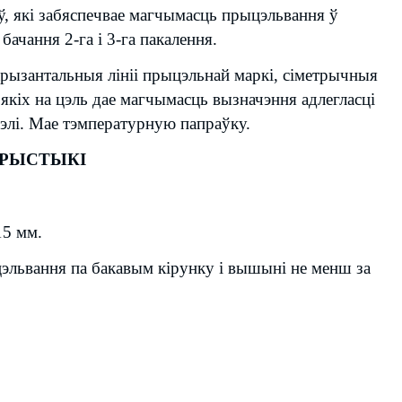
, які забяспечвае магчымасць прыцэльвання ў
бачання 2-га і 3-га пакалення.
рызантальныя лініі прыцэльнай маркі, сіметрычныя
якіх на цэль дае магчымасць вызначэння адлегласці
цэлі. Мае тэмпературную папраўку.
АРЫСТЫКІ
15 мм.
цэльвання па бакавым кірунку і вышыні не менш за