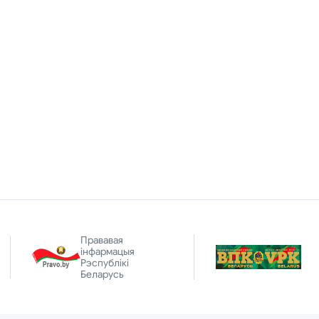
Прававая
інфармацыя
Рэспублікі
Беларусь