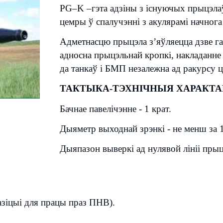
PG–K –гэта адзіны з існуючых прыцэлаў
цемры ў спалучэнні з акулярамі начнога 
Адметнасцю прыцэла з’яўляецца дзве га
адносна прыцэльнай кропкі, накладанне 
да танкаў і БМП незалежна ад ракурсу 
ТАКТЫКА-ТЭХНІЧНЫЯ ХАРАКТ
Бачнае павелічэнне - 1 крат.
Дыяметр выходнай зрэнкі - не менш за 
Дыяпазон выверкі ад нулявой лініі пры
пазіцыі для працы праз ПНВ).