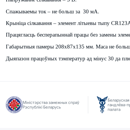
Спажываемы ток – не больш за 30 мА.
Крыніца сілкавання – элемент літыевы тыпу CR123
Працягласць бесперапыннай працы без замены элемен
Габарытныя памеры 208х87х135 мм. Маса не больш з
Дыяпазон працоўных тэмператур ад мінус 30 да пл
Беларуская
Міністэрства замежных спраў
гандлёва-п
Рэспублікі Беларусь
палата