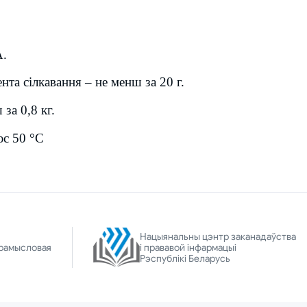
A.
та сілкавання – не менш за 20 г.
а 0,8 кг.
юс 50 °С
Нацыянальны цэнтр заканадаўства
рамысловая
і прававой інфармацыі
Рэспублікі Беларусь