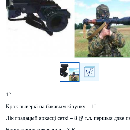
1°.
Крок выверкі па бакавым кірунку – 1`.
Лік градацый яркасці сеткі – 8 (ў т.л. першыя дзве 
Напружанне сілкавання – 3 В.