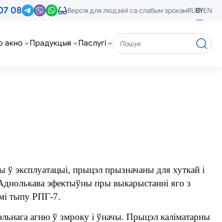
07 08
RU
BY
EN
Версія для людзей са слабым зрокам
о акно
Прадукцыя
Паслугі
Пошук
ны ў эксплуатацыі, прыцэл прызначаны для хуткай і
. Аднолькава эфектыўны пры выкарыстанні яго з
мі тыпу РПГ-7.
льнага агню ў змроку і ўначы. Прыцэл каліматарны