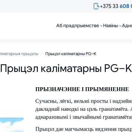
+375 33
608 
Аб прадпрыемстве
Навіны
Адн
аліматарныя прыцэлы
Прыцэл каліматарны PG–K
Прыцэл каліматарны PG–K
ПРЫЗНАЧЭННЕ І ПРЫМЯНЕННЕ
Сучасны, лёгкі, вельмі просты і надзей
дакладнай наводкі на цэль гранатамёта
аднаразовымі і звычайнымі гранатамёта
Прыцэл дае магчымасць вядзення прыцэ