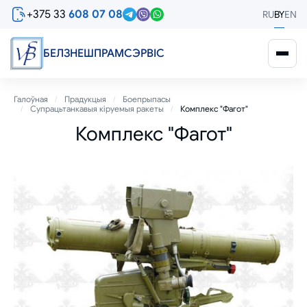
Перайсці
+375 33
608 07 08
RU
BY
EN
да
асноўнага
змесціва
БЕЛЗНЕШПРАМСЭРВIС
Breadcrumb
Галоўная
Прадукцыя
Боепрыпасы
Супрацьтанкавыя кіруемыя ракеты
Комплекс "Фагот"
Комплекс "Фагот"