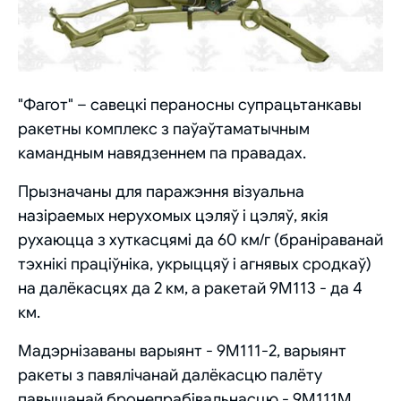
"Фагот" – савецкі пераносны супрацьтанкавы
ракетны комплекс з паўаўтаматычным
камандным навядзеннем па правадах.
Прызначаны для паражэння візуальна
назіраемых нерухомых цэляў і цэляў, якія
рухаюцца з хуткасцямі да 60 км/г (браніраванай
тэхнікі праціўніка, укрыццяў і агнявых сродкаў)
на далёкасцях да 2 км, а ракетай 9М113 - да 4
км.
Мадэрнізаваны варыянт - 9М111-2, варыянт
ракеты з павялічанай далёкасцю палёту
павышанай бронепрабівальнасцю - 9М111М.