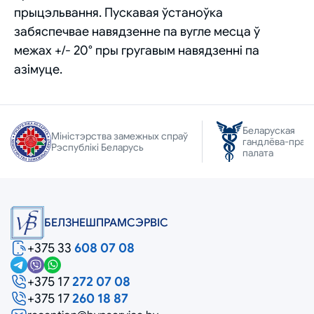
прыцэльвання. Пускавая ўстаноўка
забяспечвае навядзенне па вугле месца ў
межах +/- 20° пры гругавым навядзенні па
азімуце.
Беларуская
Міністэрства замежных спраў
гандлёва-прам
Рэспублікі Беларусь
палата
БЕЛЗНЕШПРАМСЭРВIС
+375 33
608 07 08
+375 17
272 07 08
+375 17
260 18 87