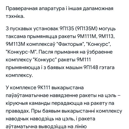
Праверачная апаратура і іншая дапаможная
тэхніка.
З пускавых установак 9П135 (9П135М) могуць
таксама прымяняцца ракеты 9М111М, 9М113,
9М113М комплексаў "Факторыя", "Конкурс",
"Конкурс-М". Пасля прымання на ўзбраенне
комплексу "Конкурс" ракеты 9М111
прымяняюцца і з баявых машын 9П148 гэтага
комплексу.
У комплексе 9К111 выкарыстана
паўаўтаматычнае навядзенне ракеты на цэль –
кіруючыя каманды перадаюцца на ракету па
правадах. Пры баявым выкарыстанні комплексу
наводчык наводзіць на цэль, і ракета
аўтаматычна выводзіцца на лінію