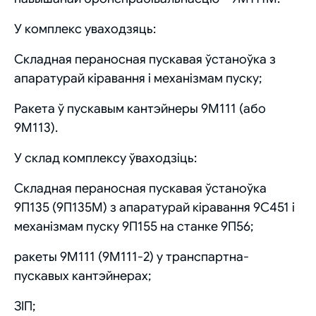
У комплекс уваходзяць:
Складная пераносная пускавая ўстаноўка з
апаратурай кіравання і механізмам пуску;
Ракета ў пускавым кантэйнеры 9М111 (або
9М113).
У склад комплексу ўваходзіць:
Складная пераносная пускавая ўстаноўка
9П135 (9П135М) з апаратурай кіравання 9С451 і
механізмам пуску 9П155 на станке 9П56;
ракеты 9М111 (9М111-2) у транспартна-
пускавых кантэйнерах;
ЗІП;