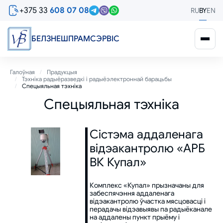
Перайсці
+375 33
608 07 08
RU
BY
EN
да
асноўнага
змесціва
БЕЛЗНЕШПРАМСЭРВIС
Breadcrumb
Галоўная
Прадукцыя
Тэхніка радыёразведкі і радыёэлектроннай барацьбы
Спецыяльная тэхніка
Спецыяльная тэхніка
Сістэма аддаленага
відэакантролю «АРБ
ВК Купал»
Комплекс «Купал» прызначаны для
забеспячэння аддаленага
відэакантролю ўчастка мясцовасці і
перадачы відэавыявы па радыёканале
на аддалены пункт прыёму і