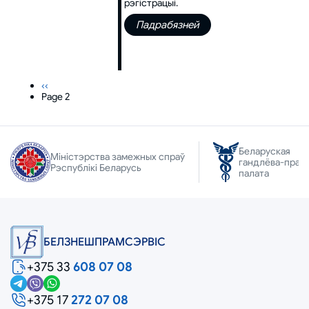
рэгістрацыі.
Падрабязней
Previous
‹‹
page
Page 2
Pagination
Беларуская
Міністэрства замежных спраў
гандлёва-прам
Рэспублікі Беларусь
палата
БЕЛЗНЕШПРАМСЭРВIС
+375 33
608 07 08
+375 17
272 07 08