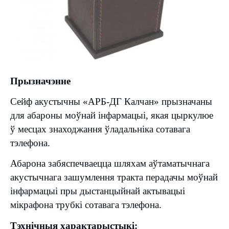
Прызначэнне
Сейф акустычны «АРБ-ДГ Калчан» прызначаны
для абароны моўнай інфармацыі, якая цыркулюе
ў месцах знаходжання ўладальніка сотавага
тэлефона.
Абарона забяспечваецца шляхам аўтаматычнага
акустычнага зашумлення тракта перадачы моўнай
інфармацыі пры дыстанцыйнай актывацыі
мікрафона трубкі сотавага тэлефона.
Тэхнічныя характарыстыкі: