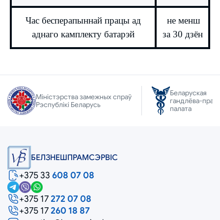
Час бесперапыннай працы ад
не менш
аднаго камплекту батарэй
за 30 дзён
Беларуская
Міністэрства замежных спраў
гандлёва-прам
Рэспублікі Беларусь
палата
БЕЛЗНЕШПРАМСЭРВIС
+375 33
608 07 08
+375 17
272 07 08
+375 17
260 18 87