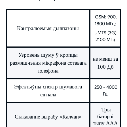
GSM: 900,
1800 МГц;
Кантралюемыя дыяпазоны
UMTS (3G):
2100 МГц
Узровень шуму ў кропцы
не менш за
размяшчэння мікрафона сотавага
100 Дб
тэлефона
Эфектыўны спектр шумавога
250 - 4000
Гц
сігнала
Тры
батарэі
Сілкаванне вырабу «Калчан»
тыпу ААА