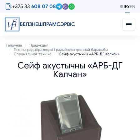
Перайсці
+375 33
608 07 08
RU
BY
EN
да
асноўнага
змесціва
БЕЛЗНЕШПРАМСЭРВIС
Breadcrumb
Галоўная
Прадукцыя
Тэхніка радыёразведкі і радыёэлектроннай барацьбы
Спецыяльная тэхніка
Сейф акустычны «АРБ-ДГ Калчан»
Сейф акустычны «АРБ-ДГ
Калчан»