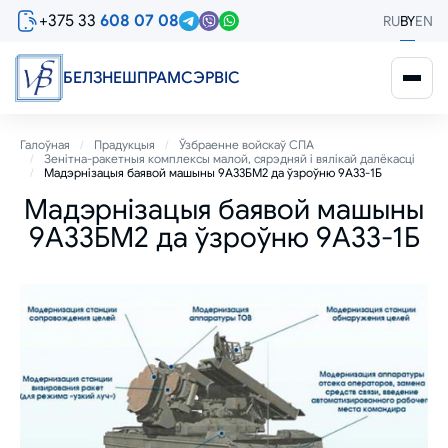
Перайсці
+375 33
608 07 08
RU
BY
EN
да
асноўнага
змесціва
БЕЛЗНЕШПРАМСЭРВIС
Breadcrumb
Галоўная
Прадукцыя
Ўзбраенне войскаў СПА
Зенітна-ракетныя комплексы малой, сярэдняй і вялікай далёкасці
Мадэрнізацыя баявой машыны 9А33БМ2 да ўзроўню 9А33-1Б
Мадэрнізацыя баявой машыны
9А33БМ2 да ўзроўню 9А33-1Б