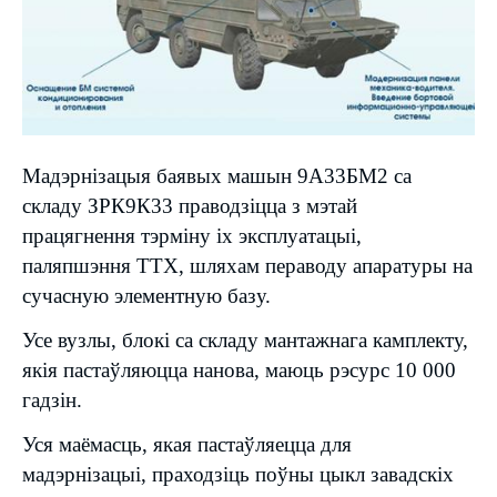
Мадэрнізацыя баявых машын 9А33БМ2 са
складу ЗРК9К33 праводзіцца з мэтай
працягнення тэрміну іх эксплуатацыі,
паляпшэння ТТХ, шляхам пераводу апаратуры на
сучасную элементную базу.
Усе вузлы, блокі са складу мантажнага камплекту,
якія пастаўляюцца нанова, маюць рэсурс 10 000
гадзін.
Уся маёмасць, якая пастаўляецца для
мадэрнізацыі, праходзіць поўны цыкл завадскіх