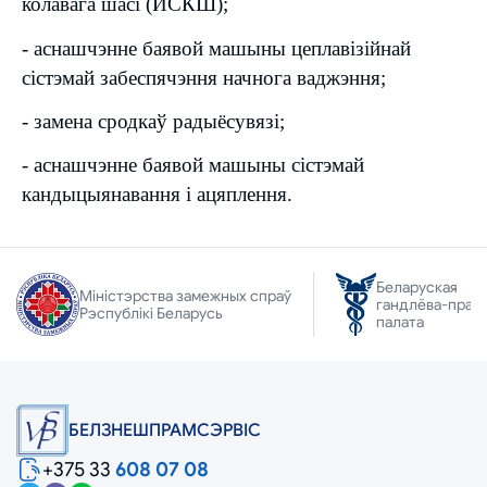
колавага шасі (ИСКШ);
- аснашчэнне баявой машыны цеплавізійнай
сістэмай забеспячэння начнога ваджэння;
- замена сродкаў радыёсувязі;
- аснашчэнне баявой машыны сістэмай
кандыцыянавання і ацяплення.
Беларуская
Міністэрства замежных спраў
гандлёва-прам
Рэспублікі Беларусь
палата
БЕЛЗНЕШПРАМСЭРВIС
+375 33
608 07 08