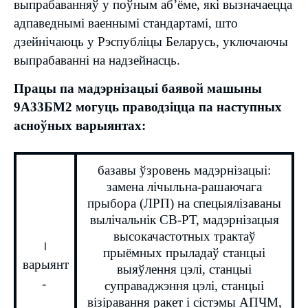
выпрабаванняў у поўным аб’ёме, які вызначаецца
адпаведнымі ваеннымі стандартамі, што
дзейнічаюць у Рэспубліцы Беларусь, уключаючы
выпрабаванні на надзейнасць.
Працы па мадэрнізацыі баявой машыны
9А33БМ2 могуць праводзіцца па наступных
асноўных варыянтах:
базавы ўзровень мадэрнізацыі:
замена лічыльна-рашаючага
прыбора (ЛРП) на спецыялізаваны
вылічальнік СВ-РТ, мадэрнізацыя
высокачастотных трактаў
I
прыёмных прыладаў станцыі
варыянт
выяўлення цэлі, станцыі
-
суправаджэння цэлі, станцыі
візіравання ракет і сістэмы АПЧМ,