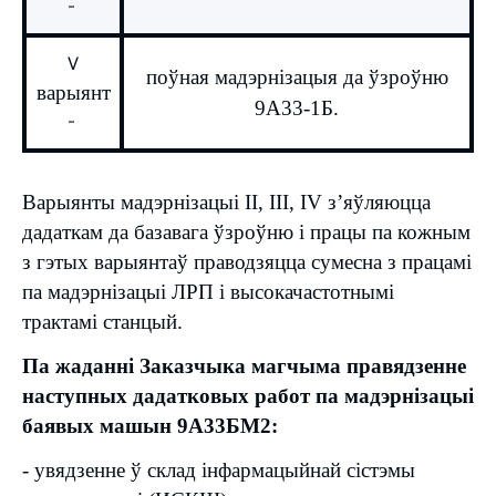
-
V
поўная мадэрнізацыя да ўзроўню
варыянт
9А33-1Б.
-
Варыянты мадэрнізацыі II, III, IV з’яўляюцца
дадаткам да базавага ўзроўню і працы па кожным
з гэтых варыянтаў праводзяцца сумесна з працамі
па мадэрнізацыі ЛРП і высокачастотнымі
трактамі станцый.
Па жаданні Заказчыка магчыма правядзенне
наступных дадатковых работ па мадэрнізацыі
баявых машын 9А33БМ2:
- увядзенне ў склад інфармацыйнай сістэмы