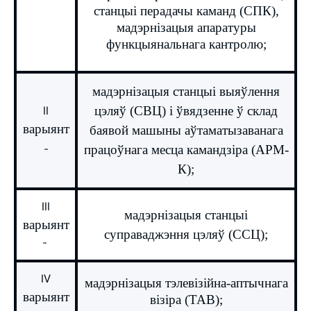
станцыі перадачы каманд (СПК),
мадэрнізацыя апаратуры
функцыянальнага кантролю;
мадэрнізацыя станцыі выяўлення
цэляў (СВЦ) і ўвядзенне ў склад
II
варыянт
баявой машыны аўтаматызаванага
-
працоўнага месца камандзіра (АРМ-
К);
III
мадэрнізацыя станцыі
варыянт
суправаджэння цэляў (ССЦ);
-
IV
мадэрнізацыя тэлевізійна-аптычнага
варыянт
візіра (ТАВ);