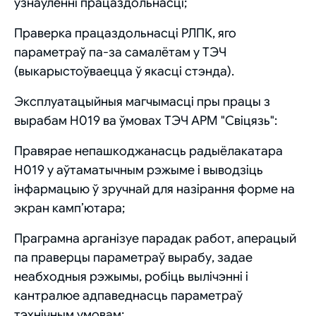
ўзнаўленні працаздольнасці;
Праверка працаздольнасці РЛПК, яго
параметраў па-за самалётам у ТЭЧ
(выкарыстоўваецца ў якасці стэнда).
Эксплуатацыйныя магчымасці пры працы з
вырабам Н019 ва ўмовах ТЭЧ АРМ "Свіцязь":
Правярае непашкоджанасць радыёлакатара
Н019 у аўтаматычным рэжыме і выводзіць
інфармацыю ў зручнай для назірання форме на
экран камп’ютара;
Праграмна арганізуе парадак работ, аперацый
па праверцы параметраў вырабу, задае
неабходныя рэжымы, робіць вылічэнні і
кантралюе адпаведнасць параметраў
тэхнічным умовам;