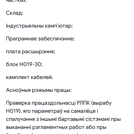
Склад:
Індустрыяльны камп’ютар;
Праграмнае забеспячэнне;
плата расшырэння;
блок Н019-30;
камплект кабелей.
Асноўныя рэжымы працы:
Праверка працаздольнасці РЛПК (вырабу
Н019), яго параметраў на самалёце і
спалучэння з іншымі бартавымі сістэмамі пры
выкананні рэгламентных работ або пры