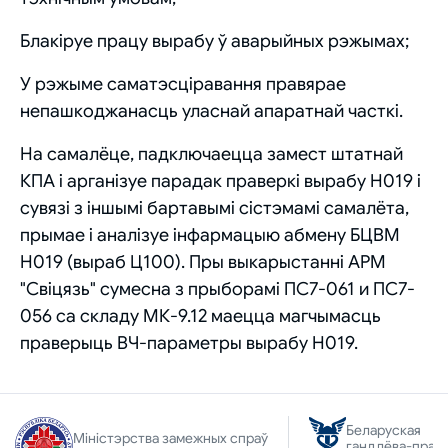
Блакіруе працу вырабу ў аварыйных рэжымах;
У рэжыме саматэсціравання правярае
непашкоджанасць уласнай апаратнай часткі.
На самалёце, падключаецца замест штатнай
КПА і арганізуе парадак праверкі вырабу Н019 і
сувязі з іншымі бартавымі сістэмамі самалёта,
прымае і аналізуе інфармацыю абмену БЦВМ
Н019 (выраб Ц100). Пры выкарыстанні АРМ
"Свіцязь" сумесна з прыборамі ПС7-061 и ПС7-
056 са складу МК-9.12 маецца магчымасць
праверыць ВЧ-параметры вырабу Н019.
Беларуская
Міністэрства замежных спраў
гандлёва-прам