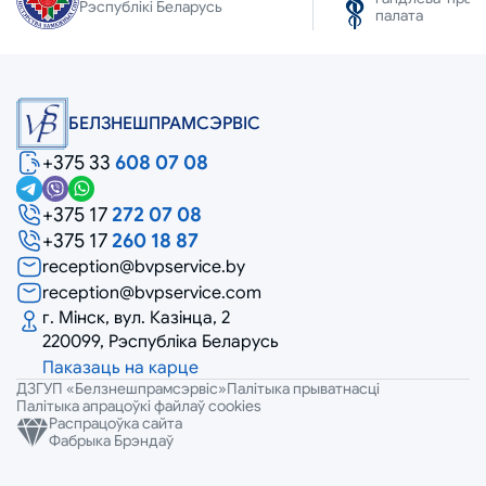
Рэспублікі Беларусь
палата
БЕЛЗНЕШПРАМСЭРВIС
+375 33
608 07 08
+375 17
272 07 08
+375 17
260 18 87
reception@bvpservice.by
reception@bvpservice.com
г. Мінск, вул. Казінца, 2
220099, Рэспубліка Беларусь
Паказаць на карце
ДЗГУП «Белзнешпрамсэрвіс»
Палітыка прыватнасці
Палітыка апрацоўкі файлаў cookies
Распрацоўка сайта
Фабрыка Брэндаў