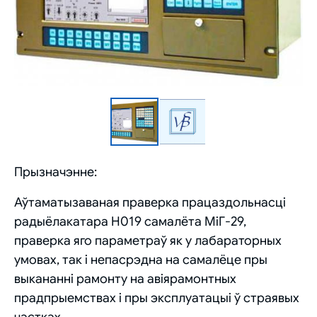
Прызначэнне:
Аўтаматызаваная праверка працаздольнасці
радыёлакатара Н019 самалёта МіГ-29,
праверка яго параметраў як у лабараторных
умовах, так і непасрэдна на самалёце пры
выкананні рамонту на авіярамонтных
прадпрыемствах і пры эксплуатацыі ў страявых
частках.