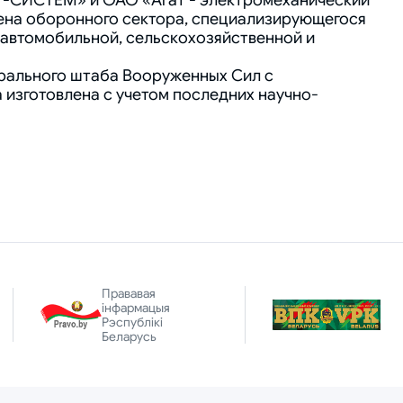
Т-СИСТЕМ» и ОАО «Агат - электромеханический
вена оборонного сектора, специализирующегося
 автомобильной, сельскохозяйственной и
ерального штаба Вооруженных Сил с
изготовлена с учетом последних научно-
Прававая
інфармацыя
Рэспублікі
Беларусь