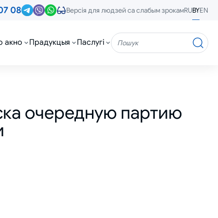
07 08
RU
BY
EN
Версія для людзей са слабым зрокам
о акно
Прадукцыя
Паслугі
Пошук
ска очередную партию
и