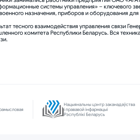
ники занимались работники предприятий ОАО «АГА
информационные системы управления» – ключевого з
 военного назначения, приборов и оборудования для
льтат тесного взаимодействия управления связи Ген
енного комитета Республики Беларусь. Вся техника 
зи.
Нацыянальны цэнтр заканадаўства
рамысловая
і прававой інфармацыі
Рэспублікі Беларусь