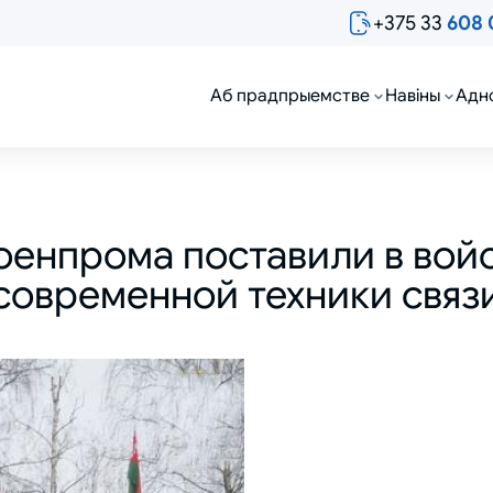
+375 33
608 
Аб прадпрыемстве
Навіны
Адн
оенпрома поставили в вой
современной техники связ