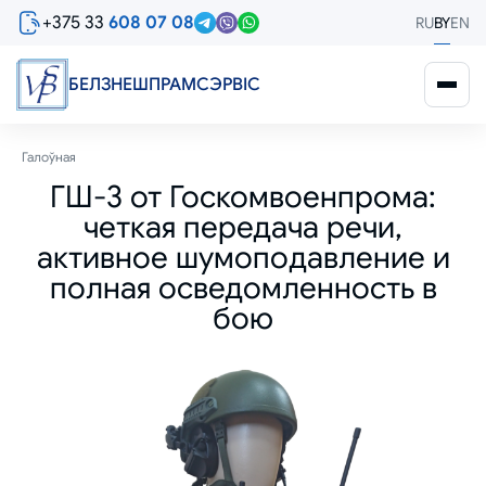
Перайсці
+375 33
608 07 08
RU
BY
EN
да
асноўнага
змесціва
БЕЛЗНЕШПРАМСЭРВIС
Breadcrumb
Галоўная
ГШ-3 от Госкомвоенпрома:
четкая передача речи,
активное шумоподавление и
полная осведомленность в
бою