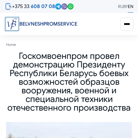
Skip
+375 33
608 07 08
RU
BY
EN
to
main
content
BELVNESHPROMSERVICE
Breadcrumb
Home
Госкомвоенпром провел
демонстрацию Президенту
Республики Беларусь боевых
возможностей образцов
вооружения, военной и
специальной техники
отечественного производства