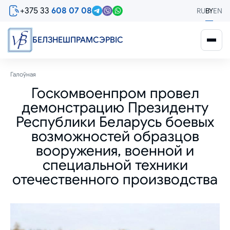
Перайсці
+375 33
608 07 08
RU
BY
EN
да
асноўнага
змесціва
БЕЛЗНЕШПРАМСЭРВIС
Breadcrumb
Галоўная
Госкомвоенпром провел
демонстрацию Президенту
Республики Беларусь боевых
возможностей образцов
вооружения, военной и
специальной техники
отечественного производства